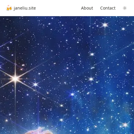
🍻
janeliu.site
About
Contact